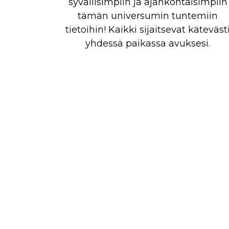
syvällisimpiin ja ajankohtaisimpiin
tämän universumin tuntemiin
tietoihin! Kaikki sijaitsevat käteväst
yhdessä paikassa avuksesi.