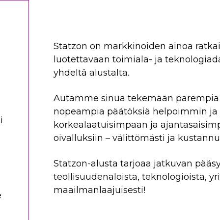
Statzon on markkinoiden ainoa ratkai
luotettavaan toimiala- ja teknologiad
yhdeltä alustalta.
Autamme sinua tekemään parempia st
nopeampia päätöksiä helpoimmin ja
i
korkealaatuisimpaan ja ajantasaisimp
oivalluksiin – välittömästi ja kustann
?
Statzon-alusta tarjoaa jatkuvan pääsy
teollisuudenaloista, teknologioista, yr
maailmanlaajuisesti!
e