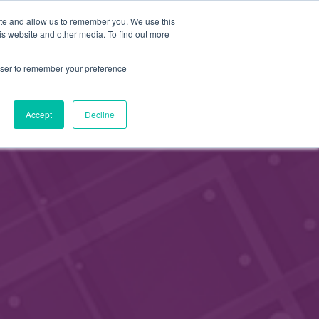
FI
ite and allow us to remember you. We use this
HAE
is website and other media. To find out more
JÄSENEKSI
EN
rowser to remember your preference
Accept
Decline