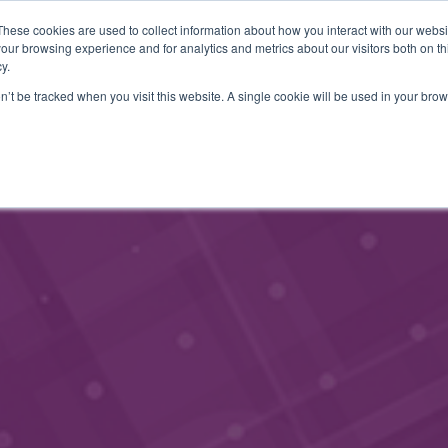
These cookies are used to collect information about how you interact with our webs
JÄSENINFO
YHTEYSTIEDOT
TAPAHTUMAT
BLOGI
our browsing experience and for analytics and metrics about our visitors both on th
y.
on’t be tracked when you visit this website. A single cookie will be used in your b