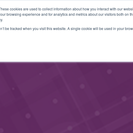
These cookies are used to collect information about how you interact with our webs
JÄSENINFO
YHTEYSTIEDOT
TAPAHTUMAT
BLOGI
our browsing experience and for analytics and metrics about our visitors both on th
y.
on’t be tracked when you visit this website. A single cookie will be used in your b