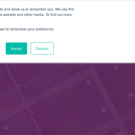
FI
ite and allow us to remember you. We use this
HAE
is website and other media. To find out more
JÄSENEKSI
EN
rowser to remember your preference
Accept
Decline