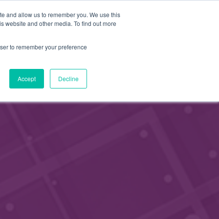
FI
ite and allow us to remember you. We use this
HAE
is website and other media. To find out more
JÄSENEKSI
EN
rowser to remember your preference
Accept
Decline