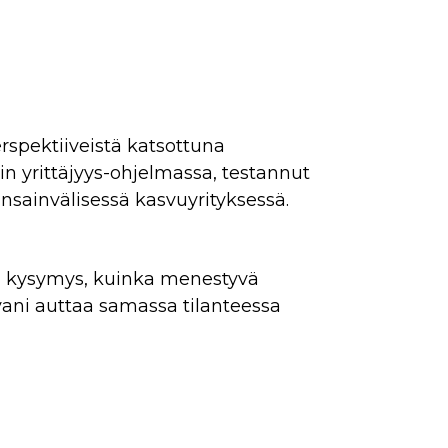
rspektiiveistä katsottuna
in yrittäjyys-ohjelmassa, testannut
kansainvälisessä kasvuyrityksessä.
si kysymys, kuinka menestyvä
ani auttaa samassa tilanteessa