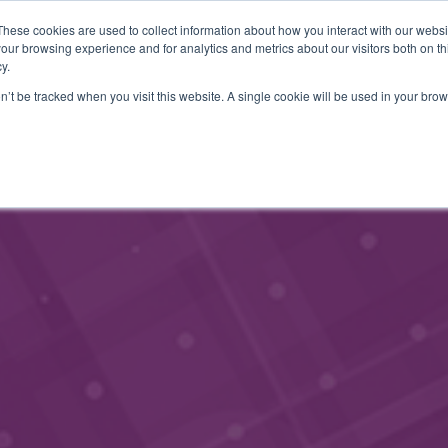
These cookies are used to collect information about how you interact with our webs
JÄSENINFO
YHTEYSTIEDOT
TAPAHTUMAT
BLOGI
our browsing experience and for analytics and metrics about our visitors both on th
y.
on’t be tracked when you visit this website. A single cookie will be used in your b