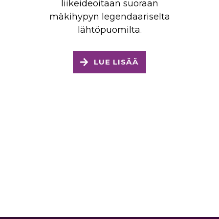
liikeideoitaan suoraan
mäkihypyn legendaariselta
lähtöpuomilta.
LUE LISÄÄ